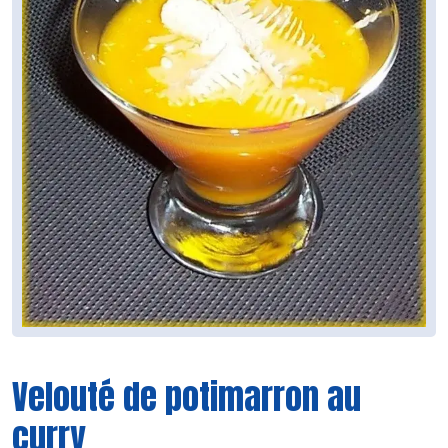
Velouté de potimarron au
curry