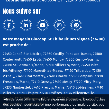
Coordonnées GPS :
48,8694721 ° , 2,67975990000002 °
Nous suivre sur
Votre magasin Biocoop St Thibault Des Vignes (77400)
est proche de :
77450 Condé-Ste-Libiaire, 77860 Couilly-Pont-aux-Dames, 77580
Coutevroult, 77450 Esbly, 77450 Montry, 77860 Quincy-Voisins,
77860 St-Germain s/Morin, 77580 Villiers s/Morin, 77450 Isles-
lès-Villenoy, 77100 Mareuil-lès-Meaux, 77450 Trilbardou, 77450
Vignely, 77410 Charmentray, 77410 Charny, 77290 Compans, 77410
Fresnes s/Marne, 77410 Gressy, 77410 Messy, 77290 Mitry-Mory,
77230 Nantouillet, 77410 Précy s/Marne, 77410 St-Mesmes, 77410
Villeroy, 77150 Lésigny, 77220 Favières, 77174 Villeneuve-le-
Comte, 77174 Villeneuve-St-Denis, 77420 Champs s/Marne, 77184
Afin de vous offrir la meilleure expérience possible, Biocoop utilise
Emerainville, 77500 Chelles
des cookies : pour assurer une performance optimale du site, pour