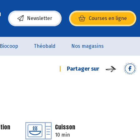
Newsletter
Courses en ligne
(s’ouvre dans une nouvelle fenêtre)
Biocoop
Théobald
Nos magasins
Partager sur
tion
Cuisson
10 min