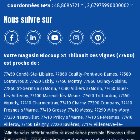
Coordonnées GPS :
48,8694721 ° , 2,67975990000002 °
Nous suivre sur
Votre magasin Biocoop St Thibault Des Vignes (77400)
est proche de :
77450 Condé-Ste-Libiaire, 77860 Couilly-Pont-aux-Dames, 77580
Coutevroult, 77450 Esbly, 77450 Montry, 77860 Quincy-Voisins,
77860 St-Germain s/Morin, 77580 Villiers s/Morin, 77450 Isles-
lès-Villenoy, 77100 Mareuil-lès-Meaux, 77450 Trilbardou, 77450
Vignely, 77410 Charmentray, 77410 Charny, 77290 Compans, 77410
Fresnes s/Marne, 77410 Gressy, 77410 Messy, 77290 Mitry-Mory,
77230 Nantouillet, 77410 Précy s/Marne, 77410 St-Mesmes, 77410
Villeroy, 77150 Lésigny, 77220 Favières, 77174 Villeneuve-le-
Comte, 77174 Villeneuve-St-Denis, 77420 Champs s/Marne, 77184
Afin de vous offrir la meilleure expérience possible, Biocoop utilise
Emerainville, 77500 Chelles
des cookies : pour assurer une performance optimale du site, pour