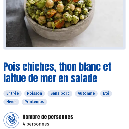
Pois chiches, thon blanc et
laitue de mer en salade
Entrée
Poisson
Sans porc
Automne
Eté
Hiver
Printemps
Nombre de personnes
4 personnes