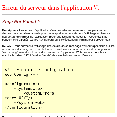
Erreur du serveur dans l'application '/'.
Page Not Found !!
Description :
Une erreur d'application s'est produite sur le serveur. Les paramètres
d'erreur personnalisés actuels pour cette application empêchent l'affichage à distance
des détails de l'erreur de l'application (pour des raisons de sécurité). Cependant, ils
peuvent être affichés par les navigateurs qui s'exécutent sur l'ordinateur serveur local.
Détails =
Pour permettre l'affichage des détails de ce message d'erreur spécifique sur les
ordinateurs distants, créez une balise <customErrors> dans un fichier de configuration
"web.config" situé dans le répertoire racine de l'application Web en cours. Attribuez
ensuite la valeur "off" à l'attribut "mode" de cette balise <customErrors>.
<!-- Fichier de configuration 
Web.Config -->

<configuration>

    <system.web>

        <customErrors 
mode="Off"/>

    </system.web>

</configuration>