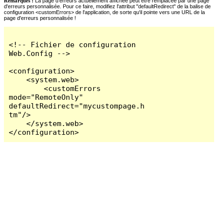
Remarques :
La page d'erreurs actuellement affichée peut être remplacée par une page
d'erreurs personnalisée. Pour ce faire, modifiez l'attribut "defaultRedirect" de la balise de
configuration <customErrors> de l'application, de sorte qu'il pointe vers une URL de la
page d'erreurs personnalisée !
<!-- Fichier de configuration 
Web.Config -->

<configuration>

    <system.web>

        <customErrors 
mode="RemoteOnly" 
defaultRedirect="mycustompage.h
tm"/>

    </system.web>

</configuration>