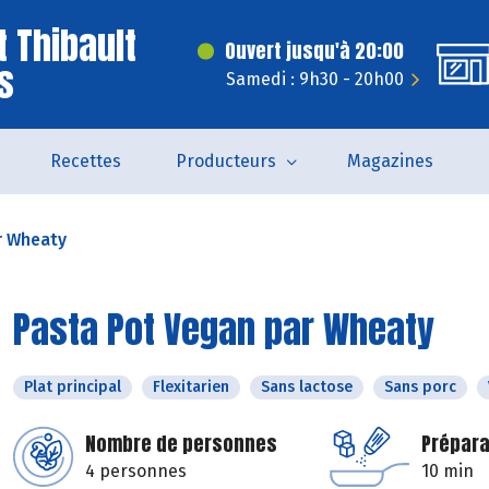
t Thibault
Ouvert jusqu'à 20:00
s
Samedi : 9h30 - 20h00
Recettes
Producteurs
Magazines
r Wheaty
Pasta Pot Vegan par Wheaty
Plat principal
Flexitarien
Sans lactose
Sans porc
Nombre de personnes
Prépara
4 personnes
10 min