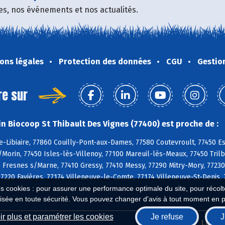
fres, nos événements et nos actualités.
ons légales
Protection des données
CGU
Gestio
re sur
n Biocoop St Thibault Des Vignes (77400) est proche de :
-Libiaire, 77860 Couilly-Pont-aux-Dames, 77580 Coutevroult, 77450 Es
s/Morin, 77450 Isles-lès-Villenoy, 77100 Mareuil-lès-Meaux, 77450 Tril
Fresnes s/Marne, 77410 Gressy, 77410 Messy, 77290 Mitry-Mory, 77230 
77220 Favières, 77174 Villeneuve-le-Comte, 77174 Villeneuve-St-Denis
es cookies : pour assurer une performance optimale du site, pour récolter
isée en toute sécurité. Vous pouvez changer d'avis à tout moment en 
r plus et paramétrer les cookies
Je refuse
J
Biocoop.fr
Le ré