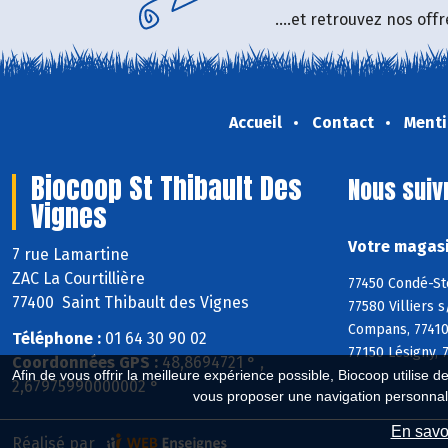
....et retrouvez nos of
Accueil
Contact
Menti
Biocoop St Thibault Des
Nous suiv
Vignes
Votre magasi
7 rue Lamartine
ZAC La Courtillière
77450 Condé-Ste
77400 Saint Thibault des Vignes
77580 Villiers 
Compans, 77410 
Téléphone :
01 64 30 90 02
77150 Lésigny, 
Coordonnées GPS :
48,8694721 ° ,
Afin de vous offrir la meilleure expérience possible, Biocoop utilise d
2,67975990000002 °
vous proposer une navigation personnal
En savoi
Réalisé par