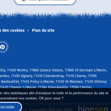
n des cookies
Plan du site
bly, 77450 Montry, 77860 Quincy-Voisins, 77860 St-Germain s/Morin,
bardou, 77450 Vignely, 77410 Charmentray, 77410 Charny, 77290
Nantouillet, 77410 Précy s/Marne, 77410 St-Mesmes, 77410 Villeroy,
, 77420 Champs s/Marne, 77184 Emerainville, 77500 Chelles
 des statistiques afin d'analyser le trafic et la performance du site et
paramétrant vos cookies. OK pour vous ?
'accepte
seau Biocoop
Copyright Biocoop 2026