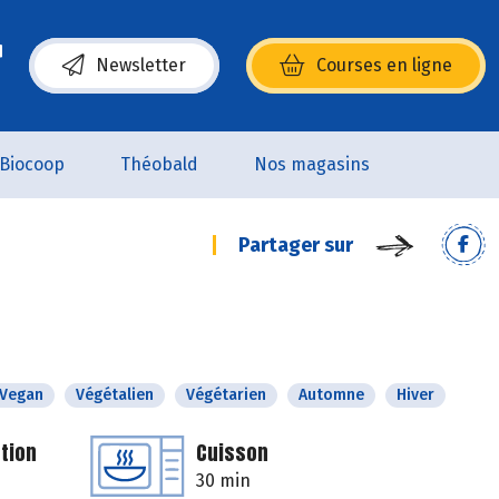
Newsletter
Courses en ligne
(s’ouvre dans une nouvelle fenêtre)
Biocoop
Théobald
Nos magasins
Partager sur
Vegan
Végétalien
Végétarien
Automne
Hiver
tion
Cuisson
30 min