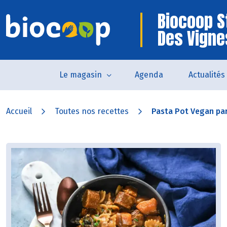
Biocoop S
Des Vigne
Le magasin
Agenda
Actualités
Accueil
Toutes nos recettes
Pasta Pot Vegan pa