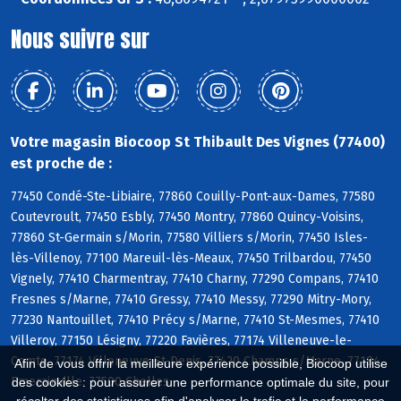
Nous suivre sur
Votre magasin Biocoop St Thibault Des Vignes (77400)
est proche de :
77450 Condé-Ste-Libiaire, 77860 Couilly-Pont-aux-Dames, 77580
Coutevroult, 77450 Esbly, 77450 Montry, 77860 Quincy-Voisins,
77860 St-Germain s/Morin, 77580 Villiers s/Morin, 77450 Isles-
lès-Villenoy, 77100 Mareuil-lès-Meaux, 77450 Trilbardou, 77450
Vignely, 77410 Charmentray, 77410 Charny, 77290 Compans, 77410
Fresnes s/Marne, 77410 Gressy, 77410 Messy, 77290 Mitry-Mory,
77230 Nantouillet, 77410 Précy s/Marne, 77410 St-Mesmes, 77410
Villeroy, 77150 Lésigny, 77220 Favières, 77174 Villeneuve-le-
Comte, 77174 Villeneuve-St-Denis, 77420 Champs s/Marne, 77184
Afin de vous offrir la meilleure expérience possible, Biocoop utilise
Emerainville, 77500 Chelles
des cookies : pour assurer une performance optimale du site, pour