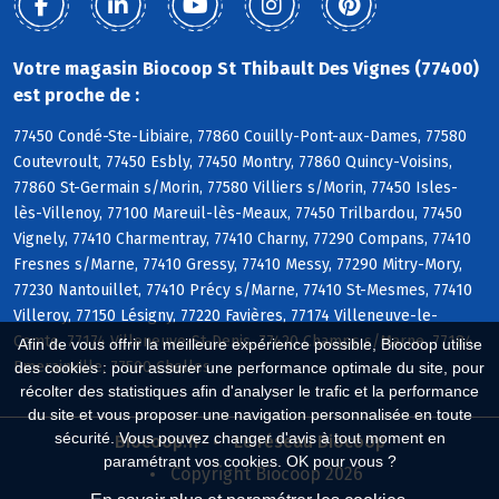
Votre magasin Biocoop St Thibault Des Vignes (77400)
est proche de :
77450 Condé-Ste-Libiaire, 77860 Couilly-Pont-aux-Dames, 77580
Coutevroult, 77450 Esbly, 77450 Montry, 77860 Quincy-Voisins,
77860 St-Germain s/Morin, 77580 Villiers s/Morin, 77450 Isles-
lès-Villenoy, 77100 Mareuil-lès-Meaux, 77450 Trilbardou, 77450
Vignely, 77410 Charmentray, 77410 Charny, 77290 Compans, 77410
Fresnes s/Marne, 77410 Gressy, 77410 Messy, 77290 Mitry-Mory,
77230 Nantouillet, 77410 Précy s/Marne, 77410 St-Mesmes, 77410
Villeroy, 77150 Lésigny, 77220 Favières, 77174 Villeneuve-le-
Comte, 77174 Villeneuve-St-Denis, 77420 Champs s/Marne, 77184
Afin de vous offrir la meilleure expérience possible, Biocoop utilise
Emerainville, 77500 Chelles
des cookies : pour assurer une performance optimale du site, pour
récolter des statistiques afin d'analyser le trafic et la performance
du site et vous proposer une navigation personnalisée en toute
sécurité. Vous pouvez changer d'avis à tout moment en
Biocoop.fr
Le réseau Biocoop
paramétrant vos cookies. OK pour vous ?
Copyright Biocoop 2026