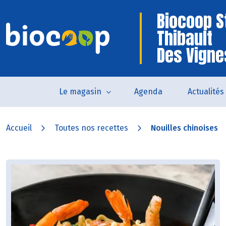
Biocoop S
Thibault
Des Vigne
Le magasin
Agenda
Actualités
Accueil
Toutes nos recettes
Nouilles chinoises