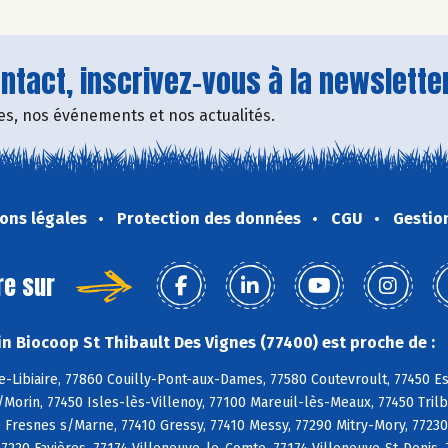
tact, inscrivez-vous à la newsletter
fres, nos événements et nos actualités.
ons légales
Protection des données
CGU
Gestio
re sur
n Biocoop St Thibault Des Vignes (77400) est proche de :
-Libiaire, 77860 Couilly-Pont-aux-Dames, 77580 Coutevroult, 77450 Es
s/Morin, 77450 Isles-lès-Villenoy, 77100 Mareuil-lès-Meaux, 77450 Tril
Fresnes s/Marne, 77410 Gressy, 77410 Messy, 77290 Mitry-Mory, 77230 