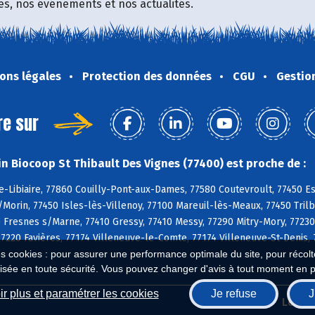
fres, nos événements et nos actualités.
ons légales
Protection des données
CGU
Gestio
re sur
n Biocoop St Thibault Des Vignes (77400) est proche de :
-Libiaire, 77860 Couilly-Pont-aux-Dames, 77580 Coutevroult, 77450 Es
s/Morin, 77450 Isles-lès-Villenoy, 77100 Mareuil-lès-Meaux, 77450 Tril
Fresnes s/Marne, 77410 Gressy, 77410 Messy, 77290 Mitry-Mory, 77230 
77220 Favières, 77174 Villeneuve-le-Comte, 77174 Villeneuve-St-Denis
es cookies : pour assurer une performance optimale du site, pour récolter
isée en toute sécurité. Vous pouvez changer d'avis à tout moment en 
r plus et paramétrer les cookies
Je refuse
J
Biocoop.fr
Le ré