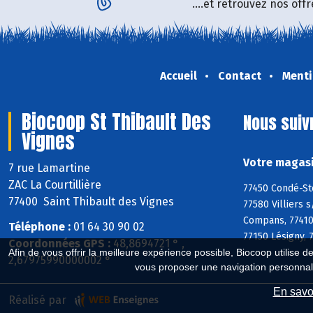
....et retrouvez nos of
Accueil
Contact
Menti
Biocoop St Thibault Des
Nous suiv
Vignes
Votre magasi
7 rue Lamartine
ZAC La Courtillière
77450 Condé-Ste
77400 Saint Thibault des Vignes
77580 Villiers 
Compans, 77410 
Téléphone :
01 64 30 90 02
77150 Lésigny, 
Coordonnées GPS :
48,8694721 ° ,
Afin de vous offrir la meilleure expérience possible, Biocoop utilise d
2,67975990000002 °
vous proposer une navigation personnal
En savoi
Réalisé par