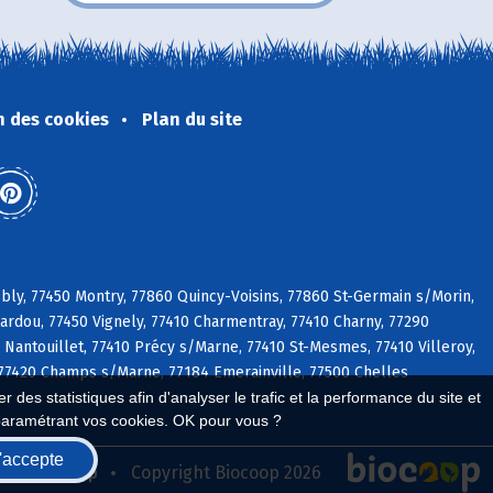
n des cookies
Plan du site
bly, 77450 Montry, 77860 Quincy-Voisins, 77860 St-Germain s/Morin,
bardou, 77450 Vignely, 77410 Charmentray, 77410 Charny, 77290
Nantouillet, 77410 Précy s/Marne, 77410 St-Mesmes, 77410 Villeroy,
, 77420 Champs s/Marne, 77184 Emerainville, 77500 Chelles
 des statistiques afin d'analyser le trafic et la performance du site et
paramétrant vos cookies. OK pour vous ?
'accepte
seau Biocoop
Copyright Biocoop 2026