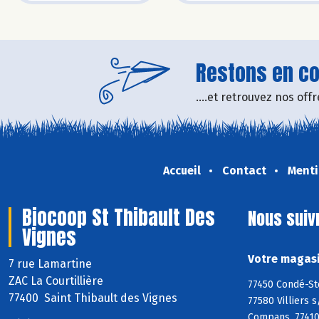
Restons en con
....et retrouvez nos of
Accueil
Contact
Menti
Biocoop St Thibault Des
Nous suiv
Vignes
Votre magasi
7 rue Lamartine
ZAC La Courtillière
77450 Condé-Ste
77400 Saint Thibault des Vignes
77580 Villiers 
Compans, 77410 