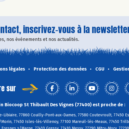
tact, inscrivez-vous à la newsletter
fres, nos événements et nos actualités.
ons légales
Protection des données
CGU
Gestio
re sur
n Biocoop St Thibault Des Vignes (77400) est proche de :
-Libiaire, 77860 Couilly-Pont-aux-Dames, 77580 Coutevroult, 77450 Es
s/Morin, 77450 Isles-lès-Villenoy, 77100 Mareuil-lès-Meaux, 77450 Tril
Fresnes s/Marne, 77410 Gressy, 77410 Messy, 77290 Mitry-Mory, 77230 