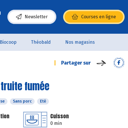
Newsletter
Courses en ligne
(s’ouvre dans une nouvelle fenêtre)
Biocoop
Théobald
Nos magasins
Partager sur
 truite fumée
ose
Sans porc
Eté
tion
Cuisson
0 min