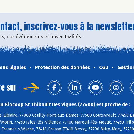
tact, inscrivez-vous à la newsletter
fres, nos événements et nos actualités.
ons légales
Protection des données
CGU
Gestio
re sur
n Biocoop St Thibault Des Vignes (77400) est proche de :
-Libiaire, 77860 Couilly-Pont-aux-Dames, 77580 Coutevroult, 77450 Es
s/Morin, 77450 Isles-lès-Villenoy, 77100 Mareuil-lès-Meaux, 77450 Tril
Fresnes s/Marne, 77410 Gressy, 77410 Messy, 77290 Mitry-Mory, 77230 