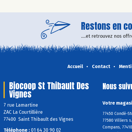
Restons en con
....et retrouvez nos of
Accueil
Contact
Menti
Biocoop St Thibault Des
Nous suiv
Vignes
Votre magasi
7 rue Lamartine
ZAC La Courtillière
77450 Condé-Ste
77400 Saint Thibault des Vignes
77580 Villiers 
Compans, 77410 
Téléphone :
01 64 30 90 02