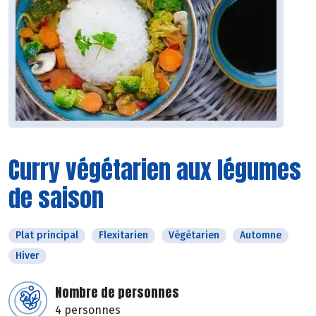
Curry végétarien aux légumes
de saison
Plat principal
Flexitarien
Végétarien
Automne
Hiver
Nombre de personnes
4 personnes