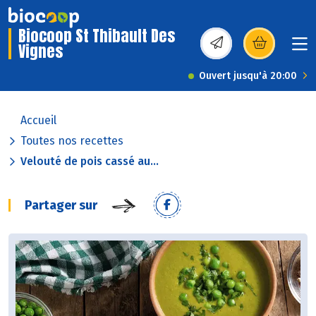
Biocoop St Thibault Des
Vignes
(s’ouvre dans une nou
Ouvert jusqu'à 20:00
Accueil
Toutes nos recettes
Velouté de pois cassé au...
Partager sur