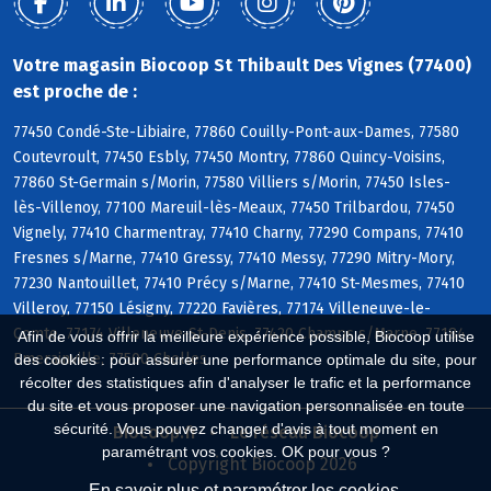
Votre magasin Biocoop St Thibault Des Vignes (77400)
est proche de :
77450 Condé-Ste-Libiaire, 77860 Couilly-Pont-aux-Dames, 77580
Coutevroult, 77450 Esbly, 77450 Montry, 77860 Quincy-Voisins,
77860 St-Germain s/Morin, 77580 Villiers s/Morin, 77450 Isles-
lès-Villenoy, 77100 Mareuil-lès-Meaux, 77450 Trilbardou, 77450
Vignely, 77410 Charmentray, 77410 Charny, 77290 Compans, 77410
Fresnes s/Marne, 77410 Gressy, 77410 Messy, 77290 Mitry-Mory,
77230 Nantouillet, 77410 Précy s/Marne, 77410 St-Mesmes, 77410
Villeroy, 77150 Lésigny, 77220 Favières, 77174 Villeneuve-le-
Comte, 77174 Villeneuve-St-Denis, 77420 Champs s/Marne, 77184
Afin de vous offrir la meilleure expérience possible, Biocoop utilise
Emerainville, 77500 Chelles
des cookies : pour assurer une performance optimale du site, pour
récolter des statistiques afin d'analyser le trafic et la performance
du site et vous proposer une navigation personnalisée en toute
sécurité. Vous pouvez changer d'avis à tout moment en
Biocoop.fr
Le réseau Biocoop
paramétrant vos cookies. OK pour vous ?
Copyright Biocoop 2026
En savoir plus et paramétrer les cookies