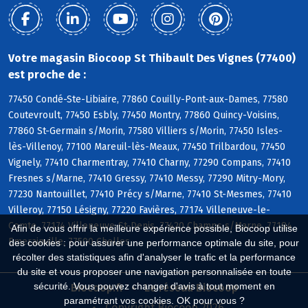
Votre magasin Biocoop St Thibault Des Vignes (77400)
est proche de :
77450 Condé-Ste-Libiaire, 77860 Couilly-Pont-aux-Dames, 77580
Coutevroult, 77450 Esbly, 77450 Montry, 77860 Quincy-Voisins,
77860 St-Germain s/Morin, 77580 Villiers s/Morin, 77450 Isles-
lès-Villenoy, 77100 Mareuil-lès-Meaux, 77450 Trilbardou, 77450
Vignely, 77410 Charmentray, 77410 Charny, 77290 Compans, 77410
Fresnes s/Marne, 77410 Gressy, 77410 Messy, 77290 Mitry-Mory,
77230 Nantouillet, 77410 Précy s/Marne, 77410 St-Mesmes, 77410
Villeroy, 77150 Lésigny, 77220 Favières, 77174 Villeneuve-le-
Comte, 77174 Villeneuve-St-Denis, 77420 Champs s/Marne, 77184
Afin de vous offrir la meilleure expérience possible, Biocoop utilise
Emerainville, 77500 Chelles
des cookies : pour assurer une performance optimale du site, pour
récolter des statistiques afin d'analyser le trafic et la performance
du site et vous proposer une navigation personnalisée en toute
sécurité. Vous pouvez changer d'avis à tout moment en
Biocoop.fr
Le réseau Biocoop
paramétrant vos cookies. OK pour vous ?
Copyright Biocoop 2026