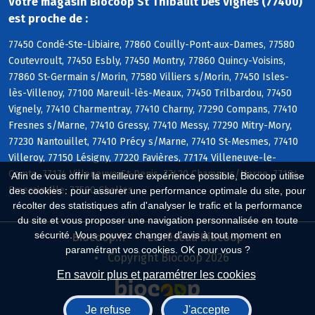
Votre magasin Biocoop St Thibault Des Vignes (77400)
est proche de :
77450 Condé-Ste-Libiaire, 77860 Couilly-Pont-aux-Dames, 77580
Coutevroult, 77450 Esbly, 77450 Montry, 77860 Quincy-Voisins,
77860 St-Germain s/Morin, 77580 Villiers s/Morin, 77450 Isles-
lès-Villenoy, 77100 Mareuil-lès-Meaux, 77450 Trilbardou, 77450
Vignely, 77410 Charmentray, 77410 Charny, 77290 Compans, 77410
Fresnes s/Marne, 77410 Gressy, 77410 Messy, 77290 Mitry-Mory,
77230 Nantouillet, 77410 Précy s/Marne, 77410 St-Mesmes, 77410
Villeroy, 77150 Lésigny, 77220 Favières, 77174 Villeneuve-le-
Comte, 77174 Villeneuve-St-Denis, 77420 Champs s/Marne, 77184
Afin de vous offrir la meilleure expérience possible, Biocoop utilise
Emerainville, 77500 Chelles
des cookies : pour assurer une performance optimale du site, pour
récolter des statistiques afin d'analyser le trafic et la performance
du site et vous proposer une navigation personnalisée en toute
sécurité. Vous pouvez changer d'avis à tout moment en
Biocoop.fr
Le réseau Biocoop
paramétrant vos cookies. OK pour vous ?
Copyright Biocoop 2026
En savoir plus et paramétrer les cookies
Je refuse
J'accepte