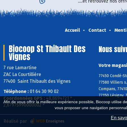
....et retrouvez nos of
Accueil
Contact
Menti
Biocoop St Thibault Des
Nous suiv
Vignes
Votre magasi
7 rue Lamartine
ZAC La Courtillière
77450 Condé-Ste
77400 Saint Thibault des Vignes
77580 Villiers 
Compans, 77410 
Téléphone :
01 64 30 90 02
77150 Lésigny, 
Coordonnées GPS :
48,8694721 ° ,
Afin de vous offrir la meilleure expérience possible, Biocoop utilise d
2,67975990000002 °
vous proposer une navigation personnal
En savoi
Réalisé par