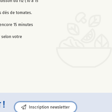
uisson du riz (10 à 15
es dés de tomates.
e encore 15 minutes
r selon votre
 !
Inscription newsletter