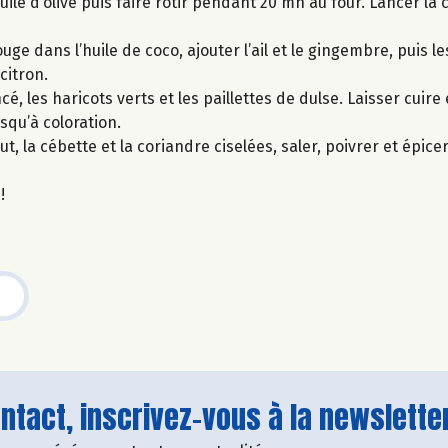
le d’olive puis faire rôtir pendant 20 mn au four. Lancer la c
uge dans l’huile de coco, ajouter l’ail et le gingembre, puis l
 citron.
é, les haricots verts et les paillettes de dulse. Laisser cuir
usqu’à coloration.
nut, la cébette et la coriandre ciselées, saler, poivrer et épice
!
tact, inscrivez-vous à la newsletter