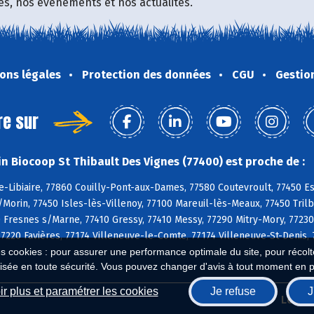
fres, nos événements et nos actualités.
ons légales
Protection des données
CGU
Gestio
re sur
n Biocoop St Thibault Des Vignes (77400) est proche de :
-Libiaire, 77860 Couilly-Pont-aux-Dames, 77580 Coutevroult, 77450 Es
s/Morin, 77450 Isles-lès-Villenoy, 77100 Mareuil-lès-Meaux, 77450 Tril
Fresnes s/Marne, 77410 Gressy, 77410 Messy, 77290 Mitry-Mory, 77230 
77220 Favières, 77174 Villeneuve-le-Comte, 77174 Villeneuve-St-Denis
es cookies : pour assurer une performance optimale du site, pour récolter
isée en toute sécurité. Vous pouvez changer d'avis à tout moment en 
r plus et paramétrer les cookies
Je refuse
J
Biocoop.fr
Le ré