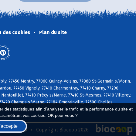
n des cookies
Plan du site
bly, 77450 Montry, 77860 Quincy-Voisins, 77860 St-Germain s/Morin,
bardou, 77450 Vignely, 77410 Charmentray, 77410 Charny, 77290
Nantouillet, 77410 Précy s/Marne, 77410 St-Mesmes, 77410 Villeroy,
, 77420 Champs s/Marne, 77184 Emerainville, 77500 Chelles
 des statistiques afin d'analyser le trafic et la performance du site et
paramétrant vos cookies. OK pour vous ?
'accepte
seau Biocoop
Copyright Biocoop 2026