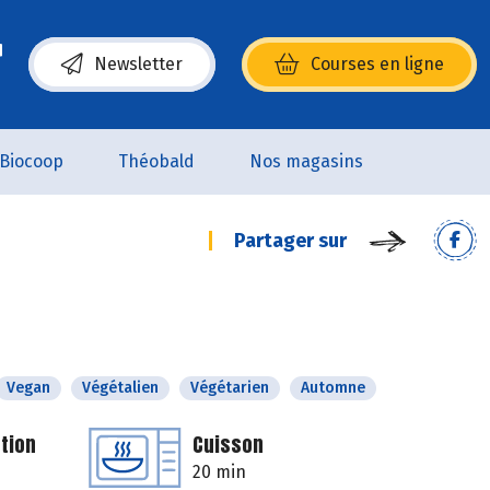
Newsletter
Courses en ligne
(s’ouvre dans une nouvelle fenêtre)
Biocoop
Théobald
Nos magasins
Partager sur
Vegan
Végétalien
Végétarien
Automne
tion
Cuisson
20 min