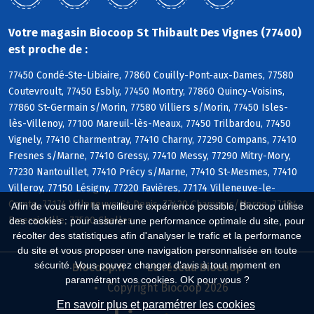
Votre magasin Biocoop St Thibault Des Vignes (77400)
est proche de :
77450 Condé-Ste-Libiaire, 77860 Couilly-Pont-aux-Dames, 77580
Coutevroult, 77450 Esbly, 77450 Montry, 77860 Quincy-Voisins,
77860 St-Germain s/Morin, 77580 Villiers s/Morin, 77450 Isles-
lès-Villenoy, 77100 Mareuil-lès-Meaux, 77450 Trilbardou, 77450
Vignely, 77410 Charmentray, 77410 Charny, 77290 Compans, 77410
Fresnes s/Marne, 77410 Gressy, 77410 Messy, 77290 Mitry-Mory,
77230 Nantouillet, 77410 Précy s/Marne, 77410 St-Mesmes, 77410
Villeroy, 77150 Lésigny, 77220 Favières, 77174 Villeneuve-le-
Comte, 77174 Villeneuve-St-Denis, 77420 Champs s/Marne, 77184
Afin de vous offrir la meilleure expérience possible, Biocoop utilise
Emerainville, 77500 Chelles
des cookies : pour assurer une performance optimale du site, pour
récolter des statistiques afin d'analyser le trafic et la performance
du site et vous proposer une navigation personnalisée en toute
sécurité. Vous pouvez changer d'avis à tout moment en
Biocoop.fr
Le réseau Biocoop
paramétrant vos cookies. OK pour vous ?
Copyright Biocoop 2026
En savoir plus et paramétrer les cookies