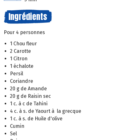
Ingrédients
Pour 4 personnes
1 Chou fleur
2 Carotte
1 Citron
1 échalote
Persil
Coriandre
20 g de Amande
20 g de Raisin sec
1 c. à c de Tahini
4 c. à s. de Yaourt à la grecque
1 c. à s. de Huile d'olive
Cumin
Sel