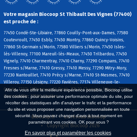
Votre magasin Biocoop St Thibault Des Vignes (77400)
est proche de :
77450 Condé-Ste-Libiaire, 77860 Couilly-Pont-aux-Dames, 77580
Coutevroult, 77450 Esbly, 77450 Montry, 77860 Quincy-Voisins,
77860 St-Germain s/Morin, 77580 Villiers s/Morin, 77450 Isles-
lès-Villenoy, 77100 Mareuil-lès-Meaux, 77450 Trilbardou, 77450
Vignely, 77410 Charmentray, 77410 Charny, 77290 Compans, 77410
Fresnes s/Marne, 77410 Gressy, 77410 Messy, 77290 Mitry-Mory,
77230 Nantouillet, 77410 Précy s/Marne, 77410 St-Mesmes, 77410
Villeroy, 77150 Lésigny, 77220 Favières, 77174 Villeneuve-le-
Comte, 77174 Villeneuve-St-Denis, 77420 Champs s/Marne, 77184
Afin de vous offrir la meilleure expérience possible, Biocoop utilise
Emerainville, 77500 Chelles
des cookies : pour assurer une performance optimale du site, pour
récolter des statistiques afin d'analyser le trafic et la performance
du site et vous proposer une navigation personnalisée en toute
sécurité. Vous pouvez changer d'avis à tout moment en
Biocoop.fr
Le réseau Biocoop
paramétrant vos cookies. OK pour vous ?
Copyright Biocoop 2026
En savoir plus et paramétrer les cookies