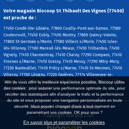
Votre magasin Biocoop St Thibault Des Vignes (77400)
est proche de :
77450 Condé-Ste-Libiaire, 77860 Couilly-Pont-aux-Dames, 77580
Coutevroult, 77450 Esbly, 77450 Montry, 77860 Quincy-Voisins,
77860 St-Germain s/Morin, 77580 Villiers s/Morin, 77450 Isles-
lès-Villenoy, 77100 Mareuil-lès-Meaux, 77450 Trilbardou, 77450
Vignely, 77410 Charmentray, 77410 Charny, 77290 Compans, 77410
Fresnes s/Marne, 77410 Gressy, 77410 Messy, 77290 Mitry-Mory,
77230 Nantouillet, 77410 Précy s/Marne, 77410 St-Mesmes, 77410
Villeroy, 77150 Lésigny, 77220 Favières, 77174 Villeneuve-le-
Comte, 77174 Villeneuve-St-Denis, 77420 Champs s/Marne, 77184
Afin de vous offrir la meilleure expérience possible, Biocoop utilise
Emerainville, 77500 Chelles
des cookies : pour assurer une performance optimale du site, pour
récolter des statistiques afin d'analyser le trafic et la performance
du site et vous proposer une navigation personnalisée en toute
sécurité. Vous pouvez changer d'avis à tout moment en
Biocoop.fr
Le réseau Biocoop
paramétrant vos cookies. OK pour vous ?
Copyright Biocoop 2026
En savoir plus et paramétrer les cookies