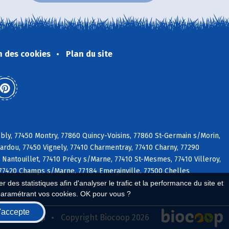
n des cookies
Plan du site
bly, 77450 Montry, 77860 Quincy-Voisins, 77860 St-Germain s/Morin,
bardou, 77450 Vignely, 77410 Charmentray, 77410 Charny, 77290
Nantouillet, 77410 Précy s/Marne, 77410 St-Mesmes, 77410 Villeroy,
, 77420 Champs s/Marne, 77184 Emerainville, 77500 Chelles
 des statistiques afin d'analyser le trafic et la performance du site et
paramétrant vos cookies. OK pour vous ?
'accepte
seau Biocoop
Copyright Biocoop 2026