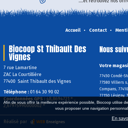
....et retrouvez nos of
Accueil
Contact
Menti
Biocoop St Thibault Des
Nous suiv
Vignes
Votre magasi
7 rue Lamartine
ZAC La Courtillière
77450 Condé-Ste
77400 Saint Thibault des Vignes
77580 Villiers 
Compans, 77410 
Téléphone :
01 64 30 90 02
77150 Lésigny, 
Coordonnées GPS :
48,8694721 ° ,
Afin de vous offrir la meilleure expérience possible, Biocoop utilise d
2,67975990000002 °
vous proposer une navigation personnal
En savoi
Réalisé par