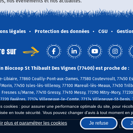
fres, nos événements et nos actualités.
ons légales
Protection des données
CGU
Gestio
re sur
n Biocoop St Thibault Des Vignes (77400) est proche de :
-Libiaire, 77860 Couilly-Pont-aux-Dames, 77580 Coutevroult, 77450 Es
s/Morin, 77450 Isles-lès-Villenoy, 77100 Mareuil-lès-Meaux, 77450 Tril
Fresnes s/Marne, 77410 Gressy, 77410 Messy, 77290 Mitry-Mory, 77230 
77220 Favières, 77174 Villeneuve-le-Comte, 77174 Villeneuve-St-Denis
es cookies : pour assurer une performance optimale du site, pour récolter
isée en toute sécurité. Vous pouvez changer d'avis à tout moment en 
r plus et paramétrer les cookies
Je refuse
J
Biocoop.fr
Le ré