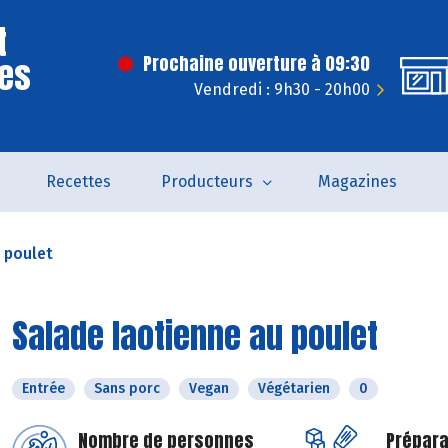
t
Des
Prochaine ouverture à 09:30
Vendredi : 9h30 - 20h00
Recettes
Producteurs
Magazines
 poulet
Salade laotienne au poulet
Entrée
Sans porc
Vegan
Végétarien
0
Nombre de personnes
Prépara