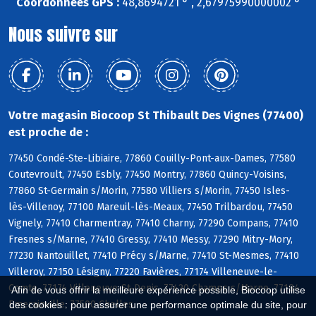
Coordonnées GPS :
48,8694721 ° , 2,67975990000002 °
Nous suivre sur
Votre magasin Biocoop St Thibault Des Vignes (77400)
est proche de :
77450 Condé-Ste-Libiaire, 77860 Couilly-Pont-aux-Dames, 77580
Coutevroult, 77450 Esbly, 77450 Montry, 77860 Quincy-Voisins,
77860 St-Germain s/Morin, 77580 Villiers s/Morin, 77450 Isles-
lès-Villenoy, 77100 Mareuil-lès-Meaux, 77450 Trilbardou, 77450
Vignely, 77410 Charmentray, 77410 Charny, 77290 Compans, 77410
Fresnes s/Marne, 77410 Gressy, 77410 Messy, 77290 Mitry-Mory,
77230 Nantouillet, 77410 Précy s/Marne, 77410 St-Mesmes, 77410
Villeroy, 77150 Lésigny, 77220 Favières, 77174 Villeneuve-le-
Comte, 77174 Villeneuve-St-Denis, 77420 Champs s/Marne, 77184
Afin de vous offrir la meilleure expérience possible, Biocoop utilise
Emerainville, 77500 Chelles
des cookies : pour assurer une performance optimale du site, pour