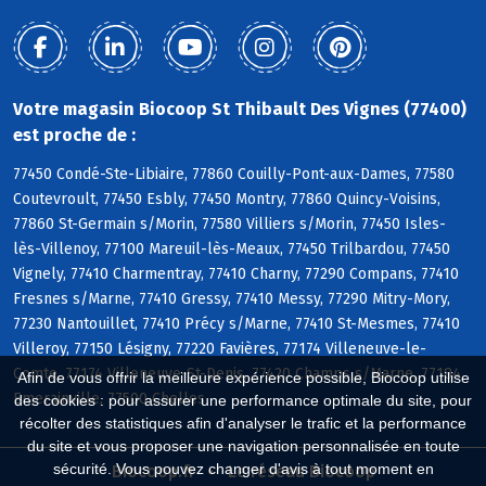
Votre magasin Biocoop St Thibault Des Vignes (77400)
est proche de :
77450 Condé-Ste-Libiaire, 77860 Couilly-Pont-aux-Dames, 77580
Coutevroult, 77450 Esbly, 77450 Montry, 77860 Quincy-Voisins,
77860 St-Germain s/Morin, 77580 Villiers s/Morin, 77450 Isles-
lès-Villenoy, 77100 Mareuil-lès-Meaux, 77450 Trilbardou, 77450
Vignely, 77410 Charmentray, 77410 Charny, 77290 Compans, 77410
Fresnes s/Marne, 77410 Gressy, 77410 Messy, 77290 Mitry-Mory,
77230 Nantouillet, 77410 Précy s/Marne, 77410 St-Mesmes, 77410
Villeroy, 77150 Lésigny, 77220 Favières, 77174 Villeneuve-le-
Comte, 77174 Villeneuve-St-Denis, 77420 Champs s/Marne, 77184
Afin de vous offrir la meilleure expérience possible, Biocoop utilise
Emerainville, 77500 Chelles
des cookies : pour assurer une performance optimale du site, pour
récolter des statistiques afin d'analyser le trafic et la performance
du site et vous proposer une navigation personnalisée en toute
sécurité. Vous pouvez changer d'avis à tout moment en
Biocoop.fr
Le réseau Biocoop