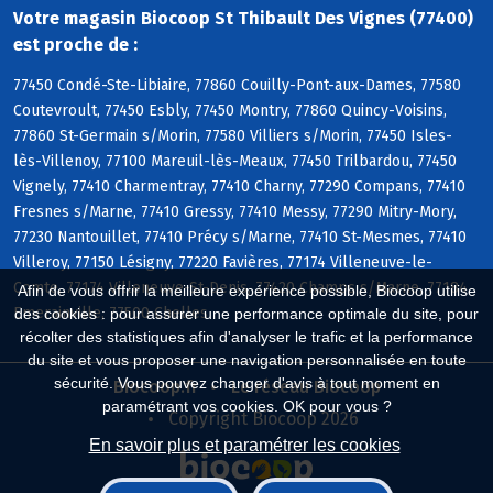
Votre magasin Biocoop St Thibault Des Vignes (77400)
est proche de :
77450 Condé-Ste-Libiaire, 77860 Couilly-Pont-aux-Dames, 77580
Coutevroult, 77450 Esbly, 77450 Montry, 77860 Quincy-Voisins,
77860 St-Germain s/Morin, 77580 Villiers s/Morin, 77450 Isles-
lès-Villenoy, 77100 Mareuil-lès-Meaux, 77450 Trilbardou, 77450
Vignely, 77410 Charmentray, 77410 Charny, 77290 Compans, 77410
Fresnes s/Marne, 77410 Gressy, 77410 Messy, 77290 Mitry-Mory,
77230 Nantouillet, 77410 Précy s/Marne, 77410 St-Mesmes, 77410
Villeroy, 77150 Lésigny, 77220 Favières, 77174 Villeneuve-le-
Comte, 77174 Villeneuve-St-Denis, 77420 Champs s/Marne, 77184
Afin de vous offrir la meilleure expérience possible, Biocoop utilise
Emerainville, 77500 Chelles
des cookies : pour assurer une performance optimale du site, pour
récolter des statistiques afin d'analyser le trafic et la performance
du site et vous proposer une navigation personnalisée en toute
sécurité. Vous pouvez changer d'avis à tout moment en
Biocoop.fr
Le réseau Biocoop
paramétrant vos cookies. OK pour vous ?
Copyright Biocoop 2026
En savoir plus et paramétrer les cookies