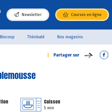
Newsletter
Courses en ligne
(s’ouvre dans une nouvelle fenêtre)
Biocoop
Théobald
Nos magasins
Partager sur
mplemousse
tion
Cuisson
5 min