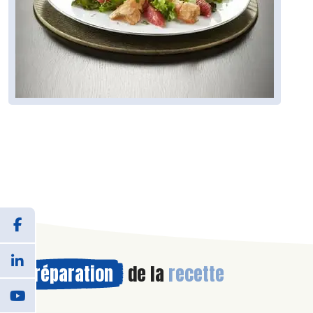
Préparation
de la
recette