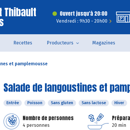
t Thibault
Ouvert jusqu'à 20:00
s
Vendredi : 9h30 - 20h00
Recettes
Producteurs
Magazines
ines et pamplemousse
Salade de langoustines et pa
Entrée
Poisson
Sans gluten
Sans lactose
Hiver
Nombre de personnes
Prépara
4 personnes
20 min