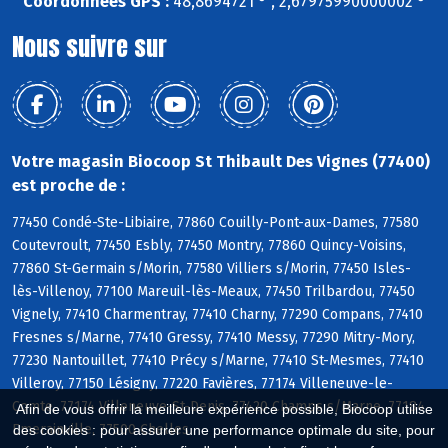
Coordonnées GPS :
48,8694721 ° , 2,67975990000002 °
Nous suivre sur
Votre magasin Biocoop St Thibault Des Vignes (77400)
est proche de :
77450 Condé-Ste-Libiaire, 77860 Couilly-Pont-aux-Dames, 77580
Coutevroult, 77450 Esbly, 77450 Montry, 77860 Quincy-Voisins,
77860 St-Germain s/Morin, 77580 Villiers s/Morin, 77450 Isles-
lès-Villenoy, 77100 Mareuil-lès-Meaux, 77450 Trilbardou, 77450
Vignely, 77410 Charmentray, 77410 Charny, 77290 Compans, 77410
Fresnes s/Marne, 77410 Gressy, 77410 Messy, 77290 Mitry-Mory,
77230 Nantouillet, 77410 Précy s/Marne, 77410 St-Mesmes, 77410
Villeroy, 77150 Lésigny, 77220 Favières, 77174 Villeneuve-le-
Comte, 77174 Villeneuve-St-Denis, 77420 Champs s/Marne, 77184
Afin de vous offrir la meilleure expérience possible, Biocoop utilise
Emerainville, 77500 Chelles
des cookies : pour assurer une performance optimale du site, pour