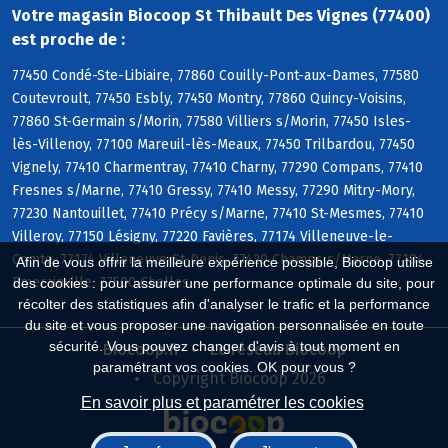
Votre magasin Biocoop St Thibault Des Vignes (77400)
est proche de :
77450 Condé-Ste-Libiaire, 77860 Couilly-Pont-aux-Dames, 77580
Coutevroult, 77450 Esbly, 77450 Montry, 77860 Quincy-Voisins,
77860 St-Germain s/Morin, 77580 Villiers s/Morin, 77450 Isles-
lès-Villenoy, 77100 Mareuil-lès-Meaux, 77450 Trilbardou, 77450
Vignely, 77410 Charmentray, 77410 Charny, 77290 Compans, 77410
Fresnes s/Marne, 77410 Gressy, 77410 Messy, 77290 Mitry-Mory,
77230 Nantouillet, 77410 Précy s/Marne, 77410 St-Mesmes, 77410
Villeroy, 77150 Lésigny, 77220 Favières, 77174 Villeneuve-le-
Comte, 77174 Villeneuve-St-Denis, 77420 Champs s/Marne, 77184
Afin de vous offrir la meilleure expérience possible, Biocoop utilise
Emerainville, 77500 Chelles
des cookies : pour assurer une performance optimale du site, pour
récolter des statistiques afin d'analyser le trafic et la performance
du site et vous proposer une navigation personnalisée en toute
sécurité. Vous pouvez changer d'avis à tout moment en
Biocoop.fr
Le réseau Biocoop
paramétrant vos cookies. OK pour vous ?
Copyright Biocoop 2026
En savoir plus et paramétrer les cookies