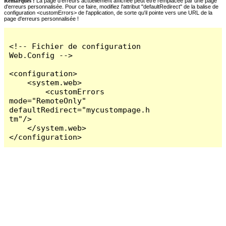
Remarques :
La page d'erreurs actuellement affichée peut être remplacée par une page
d'erreurs personnalisée. Pour ce faire, modifiez l'attribut "defaultRedirect" de la balise de
configuration <customErrors> de l'application, de sorte qu'il pointe vers une URL de la
page d'erreurs personnalisée !
<!-- Fichier de configuration 
Web.Config -->

<configuration>

    <system.web>

        <customErrors 
mode="RemoteOnly" 
defaultRedirect="mycustompage.h
tm"/>

    </system.web>

</configuration>