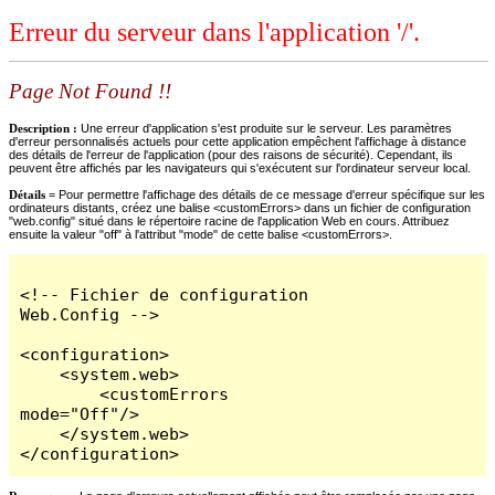
Erreur du serveur dans l'application '/'.
Page Not Found !!
Description :
Une erreur d'application s'est produite sur le serveur. Les paramètres
d'erreur personnalisés actuels pour cette application empêchent l'affichage à distance
des détails de l'erreur de l'application (pour des raisons de sécurité). Cependant, ils
peuvent être affichés par les navigateurs qui s'exécutent sur l'ordinateur serveur local.
Détails =
Pour permettre l'affichage des détails de ce message d'erreur spécifique sur les
ordinateurs distants, créez une balise <customErrors> dans un fichier de configuration
"web.config" situé dans le répertoire racine de l'application Web en cours. Attribuez
ensuite la valeur "off" à l'attribut "mode" de cette balise <customErrors>.
<!-- Fichier de configuration 
Web.Config -->

<configuration>

    <system.web>

        <customErrors 
mode="Off"/>

    </system.web>

</configuration>